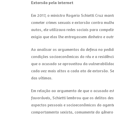
Extorsão pela internet
Em 2017, o ministro Rogerio Schietti Cruz man
cometer crimes sexuais e extorsão contra mulhe
autos, ele utilizava redes sociais para compeli
exigia que elas lhe entregassem dinheiro e ou
Ao analisar os argumentos da defesa no pedid
condições socioeconômicas do réu e a residênci
que o acusado se aproveitou da vulnerabilidad
cada vez mais altos a cada ato de extorsão. S
das vítimas.
Em relação ao argumento de que o acusado est
favoráveis, Schietti lembrou que os delitos d
aspectos pessoais e socioeconômicos do agente
comportamento sexista, comumente do gênero 