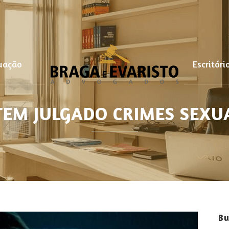
uação
Escritóri
TEM JULGADO CRIMES SEXU
Bu