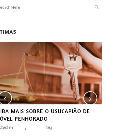
LTIMAS
IBA MAIS SOBRE O USUCAPIÃO DE
PENSÃO POR 
MÓVEL PENHORADO
DEPENDENTES
AUTÔNOMO
sted in
Blog
,
Notícias
by
aztecweb
Posted in
Blog
,
N