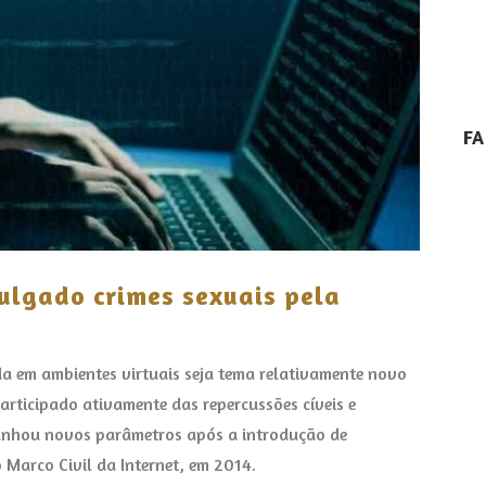
Posted in
Blog
,
Notícias
by
aztecweb
F
ulgado crimes sexuais pela
da em ambientes virtuais seja tema relativamente novo
 participado ativamente das repercussões cíveis e
 ganhou novos parâmetros após a introdução de
o Marco Civil da Internet, em 2014.