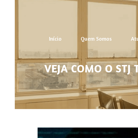
Início
Quem Somos
At
VEJA COMO O STJ 