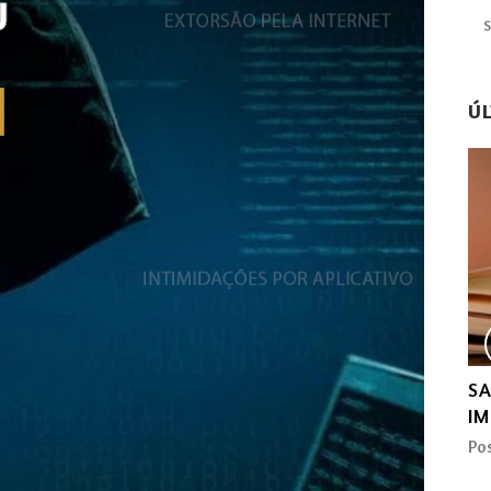
Ú
SERVIDORES SEM REGIME DE
SA
PREVIDÊNCIA PRÓPRIO PODEM FICAR NO
I
CARGO MESMO APOSENTADOS PELO
Po
INSS